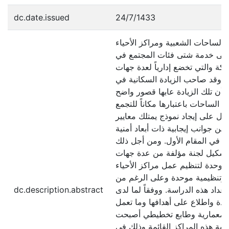
dc.date.issued
24/7/1433
بالساحات الشعبية ومراكز الأحياء
ها إلى خدمة شتى فئات المجتمع في
لكة والتي تخضع إدارياً لعدة جهات
. وقد صاحب الزيادة السكانية في
إلا أن تلك الزيادة عابها قصور واضح
الساحات باعتبارها مكاناً للتجمع
عمل على إيجاد نموذج يمتلك معايير
ن جوانب إيجابية ذات أبعاد أمنية
ياً في المقام الأول. ومن أجل ذلك
ور القرار السامي لعام 1430هـ بتشكيل لجنة مؤلفة من عدة جهات
موحدة لتنظيم عمل مراكز الأحياء
ة وتنظيمية موحدة وعلى الرغم من
عداد هذه الدراسة. ووفقاً لما لدى
dc.description.abstract
عددة واطلاع على أهدافها وما تعمل
ر معمارية وطابع تخطيطي أصبحت
ربة هذه المراكز القائمة وذلك في